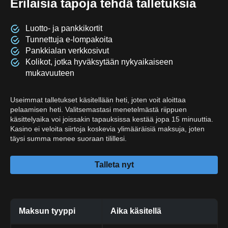
Erilaisia tapoja tehdä talletuksia
Luotto- ja pankkikortit
Tunnettuja e-lompakoita
Pankkialan verkkosivut
Kolikot, jotka hyväksytään nykyaikaiseen
mukavuuteen
Useimmat talletukset käsitellään heti, joten voit aloittaa
pelaamisen heti. Valitsemastasi menetelmästä riippuen
käsittelyaika voi joissakin tapauksissa kestää jopa 15 minuuttia.
Kasino ei veloita siirtoja koskevia ylimääräisiä maksuja, joten
täysi summa menee suoraan tilillesi.
Talleta nyt
Maksun tyyppi
Aika käsitellä