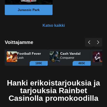
Jurassic Park
Katso kaikki
Voittajamme
Football Fever
Cash Vandal
Re
Lash
Conqueror
El
189€
465€
Hanki erikoistarjouksia ja
tarjouksia Rainbet
Casinolla promokoodilla