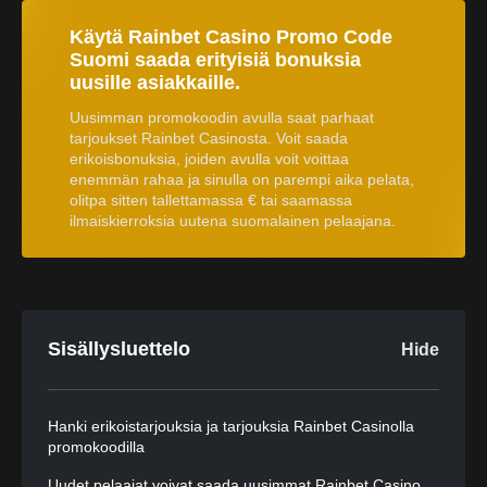
Käytä Rainbet Casino Promo Code
Suomi saada erityisiä bonuksia
uusille asiakkaille.
Uusimman promokoodin avulla saat parhaat
tarjoukset Rainbet Casinosta. Voit saada
erikoisbonuksia, joiden avulla voit voittaa
enemmän rahaa ja sinulla on parempi aika pelata,
olitpa sitten tallettamassa € tai saamassa
ilmaiskierroksia uutena suomalainen pelaajana.
Sisällysluettelo
Hide
Hanki erikoistarjouksia ja tarjouksia Rainbet Casinolla
promokoodilla
Uudet pelaajat voivat saada uusimmat Rainbet Casino