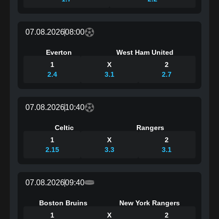
07.08.2026
08:00
Everton
West Ham United
1
X
2
2.4
3.1
2.7
07.08.2026
10:40
Celtic
Rangers
1
X
2
2.15
3.3
3.1
07.08.2026
09:40
Boston Bruins
New York Rangers
1
X
2