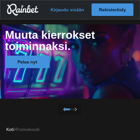
Kirjaudu sisään
Rekisteröidy
Muuta kierrokset
toiminnaksi.
Pelaa nyt
Koti
Promokoodi