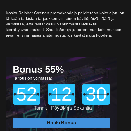
Koska Rainbet Casinon promokoodeja päivitetään koko ajan, on
tärkeää tarkistaa tarjouksen viimeinen käyttöpäivämäärä ja
varmistaa, että täytät kaikki vähimmäistalletus- tai
kierrätysvaatimukset. Saat lisäetuja ja paremman kokemuksen
aivan ensimmäisestä istunnosta, jos käytät näitä koodeja.
Bonus 55%
Tarjous on voimassa:
52
12
28
Tunnit
Pöytäkirja
Sekuntia
Hanki Bonus