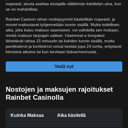
nopeasti, alusta asettaa etusijalle välittömän käsittelyn aina, kun
se on mahdollista.
Rainbet Casinon rahan nostopyynnöt käsitellään nopeasti, ja
monet maksutavat tyhjennetään tunnin sisällä. Mutta todellinen
aika, joka kuluu maksun saamiseen, voi vaihdella sen mukaan,
minkä maksun tarjoajan valitset. Useimmat e-lompakot
lähettävät rahaa 15 minuutin tai kahden tunnin sisällä, mutta
pankkisiirrot ja korttisiirrot voivat kestää jopa 24 tuntia, erityisesti
kiireisinä aikoina tai kun tarvitaan lisävarmennusta.
Vedä nyt
Nostojen ja maksujen rajoitukset
Rainbet Casinolla
Kuinka Maksaa
Aika käsitellä