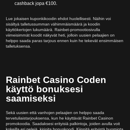
cashback jopa €100.
Lue jokaisen kuponkikoodin ehdot huolellisesti. Näihin voi
sisältyä talletussumman vähimmäismäärä ja koodin
käyttökertojen lukumäärä. Rainbet-promootiosivulla
viimeisimmät koodit näkyvät heti, jolloin uusien pelaajien on
helppo saada paras tarjous ennen kuin he tekevät ensimmäisen
talletuksensa.
Rainbet Casino Coden
käyttö bonuksesi
saamiseksi
Sekä uusien että vanhojen pelaajien on helppo saada
tervetuliaistarjouksensa, kun he käyttävät Rainbet Casinon
promokoodia. Saadaksesi erityisiä palkintoja, joiden avulla voit
kokeilla eri pelejä, kirjoita bonuskoodi. Kiinnitä erityistä huomiota